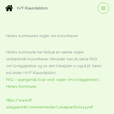
Gå
H/F Klausdalsbro
til
indholdet
Herlev kommunes regler om kolonihaver
Herlev kommune har fastsat en række regler
vedrørende kolonihaver. Herunder kan du læse FAQ
om lovliggørelse og se den lokalplan vi også pt. hører
ind under i H/F Klausdalsbro:
FAQ – spørgsmål/svar vedr. sager om lovliggørelse |
Herlev Kommune
https://www.hf-
islegaard.dk/onewebmedia/Lokalplan%20114.pdf