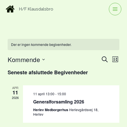
Gå
H/F Klausdalsbro
til
indholdet
Der er ingen kommende begivenheder.
Kommende
Søg
Begivenhede
Begiv
Liste
Efter
Søgning
Visnin
Vælg
Begivenhed
Seneste afsluttede Begivenheder
og
Naviga
dato.
visninger
APR
Navigation
11
11 april 13:00
-
15:00
2026
Generalforsamling 2026
Herlev Medborgerhus
Herlevgårdsvej 18,
Herlev