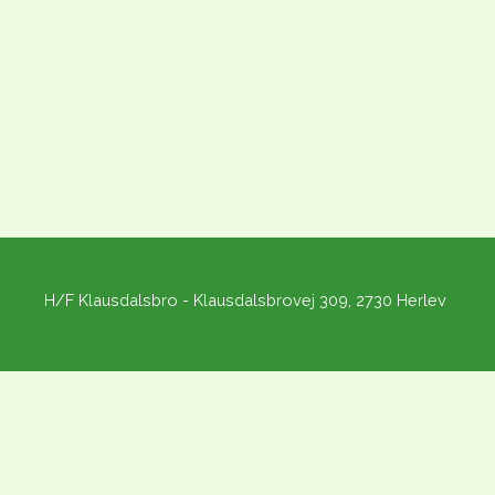
H/F Klausdalsbro - Klausdalsbrovej 309, 2730 Herlev