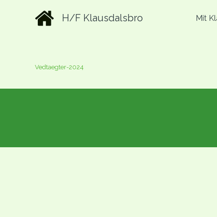
Gå
H/F Klausdalsbro
Mit K
til
indholdet
Vedtaegter-2024