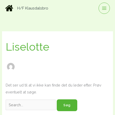
Gå
H/F Klausdalsbro
til
indholdet
Liselotte
Det ser ud til at vi ikke kan finde det du leder efter. Prøv
eventuelt at søge.
Søg
efter: