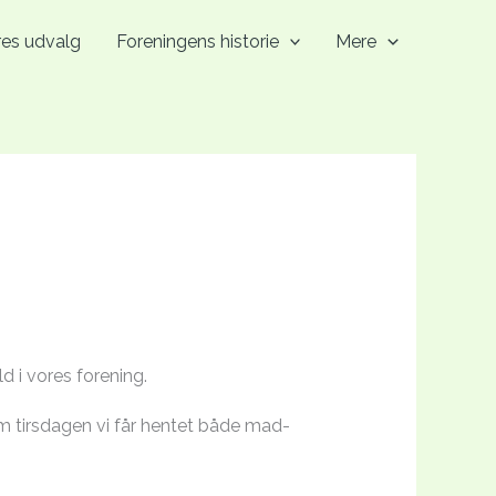
res udvalg
Foreningens historie
Mere
 i vores forening.
om tirsdagen vi får hentet både mad-