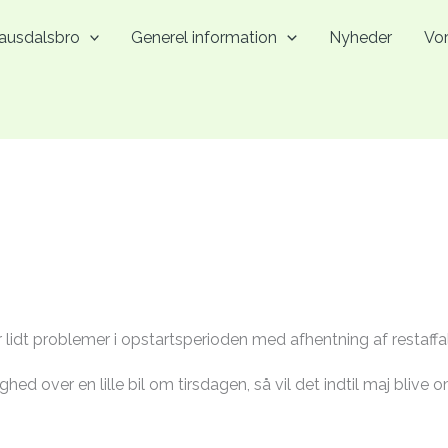
lausdalsbro
Generel information
Nyheder
Vo
idt problemer i opstartsperioden med afhentning af restaffald
d over en lille bil om tirsdagen, så vil det indtil maj blive 