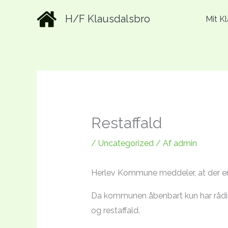
Gå
H/F Klausdalsbro
Mit K
til
indholdet
Restaffald
/
Uncategorized
/ Af
admin
Herlev Kommune meddeler, at der er l
Da kommunen åbenbart kun har rådighe
og restaffald.