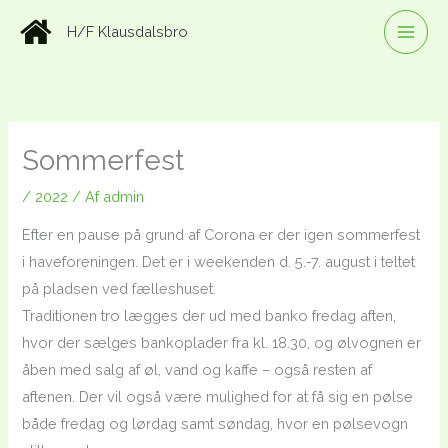
Gå
H/F Klausdalsbro
til
indholdet
Sommerfest
/
2022
/ Af
admin
Efter en pause på grund af Corona er der igen sommerfest
i haveforeningen. Det er i weekenden d. 5.-7. august i teltet
på pladsen ved fælleshuset.
Traditionen tro lægges der ud med banko fredag aften,
hvor der sælges bankoplader fra kl. 18.30, og ølvognen er
åben med salg af øl, vand og kaffe – også resten af
aftenen. Der vil også være mulighed for at få sig en pølse
både fredag og lørdag samt søndag, hvor en pølsevogn