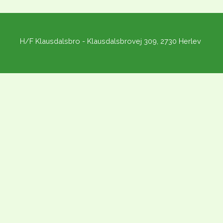
H/F Klausdalsbro - Klausdalsbrovej 309, 2730 Herlev