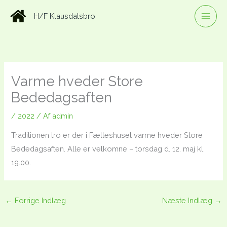
Gå
H/F Klausdalsbro
til
indholdet
Varme hveder Store
Bededagsaften
/
2022
/ Af
admin
Traditionen tro er der i Fælleshuset varme hveder Store
Bededagsaften. Alle er velkomne – torsdag d. 12. maj kl.
19.00.
←
Forrige Indlæg
Næste Indlæg
→