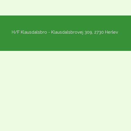
H/F Klausdalsbro - Klausdalsbrovej 309, 2730 Herlev