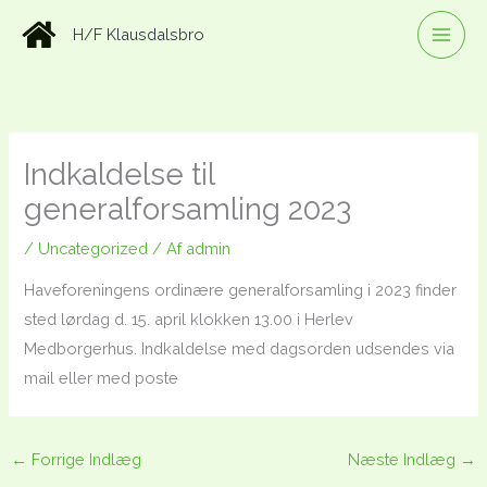
Gå
H/F Klausdalsbro
til
indholdet
Indkaldelse til
generalforsamling 2023
/
Uncategorized
/ Af
admin
Haveforeningens ordinære generalforsamling i 2023 finder
sted lørdag d. 15. april klokken 13.00 i Herlev
Medborgerhus. Indkaldelse med dagsorden udsendes via
mail eller med poste
←
Forrige Indlæg
Næste Indlæg
→