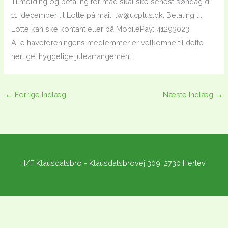
Tilmelding og betaling for mad skal ske senest søndag d.
11. december til Lotte på mail: lw@ucplus.dk. Betaling til
Lotte kan ske kontant eller på MobilePay: 41293023.
Alle haveforeningens medlemmer er velkomne til dette
herlige, hyggelige julearrangement.
←
Forrige Indlæg
Næste Indlæg
→
H/F Klausdalsbro - Klausdalsbrovej 309, 2730 Herlev