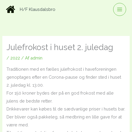
Gå
H/F Klausdalsbro
til
indholdet
Julefrokost i huset 2. juledag
/
2022
/ Af
admin
Traditionen med en fælles julefrokost i haveforeningen
genoptages efter en Corona-pause og finder sted i huset
2. juledag kl. 13.00.
For 150 kroner bydes der på en god frokost med alle
julens de bedste retter.
Drikkevarer kan købes til de sædvanlige priser i husets bar.
Der bliver også pakkeleg, så medbring en lille gave for at
være med.