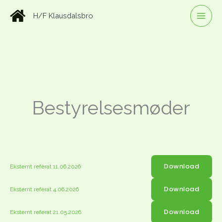
Gå
H/F Klausdalsbro
til
indholdet
Bestyrelsesmøder
Download
Eksternt referat 11.06.2026
Download
Eksternt referat 4.06.2026
Download
Eksternt referat 21.05.2026